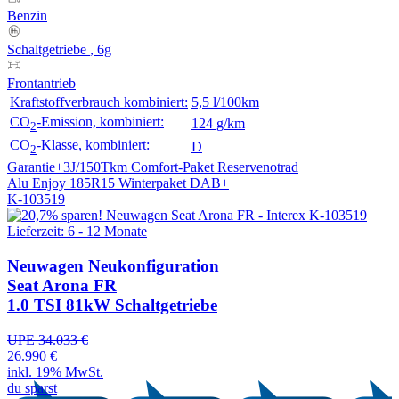
Benzin
Schaltgetriebe
, 6g
Frontantrieb
Kraftstoffverbrauch kombiniert:
5,5 l/100km
CO
-Emission, kombiniert:
124 g/km
2
CO
-Klasse, kombiniert:
D
2
Garantie+3J/150Tkm
Comfort-Paket
Reservenotrad
Alu Enjoy 185R15
Winterpaket
DAB+
K-103519
Lieferzeit: 6 - 12 Monate
Neuwagen
Neukonfiguration
Seat Arona FR
1.0 TSI 81kW Schaltgetriebe
UPE 34.033 €
26.990 €
inkl. 19% MwSt.
du sparst