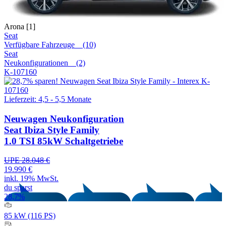
Arona [1]
Seat
Verfügbare Fahrzeuge (10)
Seat
Neukonfigurationen (2)
K-107160
Lieferzeit: 4,5 - 5,5 Monate
Neuwagen
Neukonfiguration
Seat Ibiza Style Family
1.0 TSI 85kW Schaltgetriebe
UPE 28.048 €
19.990 €
inkl. 19% MwSt.
du sparst
28,7%
85 kW (116 PS)