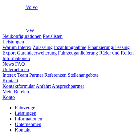
Volvo
VW
Neukonfigurationen
Preislisten
Leistungen
Warum Interex
Zulassung
Inzahlungnahme
Finanzierung/Leasing
Export
Garantieerweiterung
Fahrzeuganlieferung
Räder und Reifen
Informationen
News
FAQ
Unternehmen
Interex
Team
Partner
Referenzen
Stellenangebote
Kontakt
Kontaktformular
Anfahrt
Ansprechpartner
Mein Bereich
Konto
Fahrzeuge
Leistungen
Informationen
Unternehmen
Kontakt