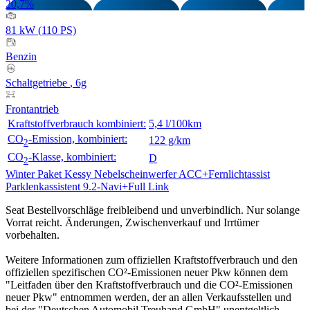
20,7%
81 kW (110 PS)
Benzin
Schaltgetriebe
, 6g
Frontantrieb
Kraftstoffverbrauch kombiniert:
5,4 l/100km
CO
-Emission, kombiniert:
122 g/km
2
CO
-Klasse, kombiniert:
D
2
Winter Paket
Kessy
Nebelscheinwerfer
ACC+Fernlichtassist
Parklenkassistent
9.2-Navi+Full Link
Seat Bestellvorschläge freibleibend und unverbindlich. Nur solange
Vorrat reicht. Änderungen, Zwischenverkauf und Irrtümer
vorbehalten.
Weitere Informationen zum offiziellen Kraftstoffverbrauch und den
offiziellen spezifischen CO²-Emissionen neuer Pkw können dem
"Leitfaden über den Kraftstoffverbrauch und die CO²-Emissionen
neuer Pkw" entnommen werden, der an allen Verkaufsstellen und
bei der "Deutschen Automobil Treuhand GmbH" unentgeltlich