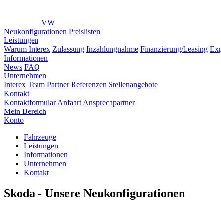
VW
Neukonfigurationen
Preislisten
Leistungen
Warum Interex
Zulassung
Inzahlungnahme
Finanzierung/Leasing
Exp
Informationen
News
FAQ
Unternehmen
Interex
Team
Partner
Referenzen
Stellenangebote
Kontakt
Kontaktformular
Anfahrt
Ansprechpartner
Mein Bereich
Konto
Fahrzeuge
Leistungen
Informationen
Unternehmen
Kontakt
Skoda - Unsere Neukonfigurationen