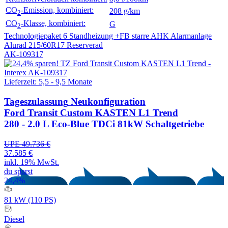
CO
-Emission, kombiniert:
208 g/km
2
CO
-Klasse, kombiniert:
G
2
Technologiepaket 6
Standheizung +FB
starre AHK
Alarmanlage
Alurad 215/60R17
Reserverad
AK-109317
Lieferzeit: 5,5 - 9,5 Monate
Tageszulassung
Neukonfiguration
Ford Transit Custom KASTEN L1 Trend
280 - 2.0 L Eco-Blue TDCi 81kW Schaltgetriebe
UPE 49.736 €
37.585 €
inkl. 19% MwSt.
du sparst
24,4%
81 kW (110 PS)
Diesel