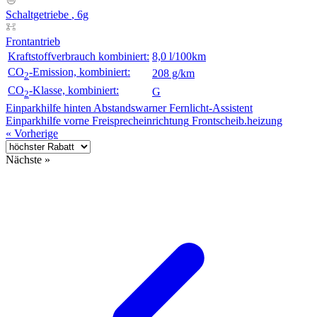
Schaltgetriebe
, 6g
Frontantrieb
Kraftstoffverbrauch kombiniert:
8,0 l/100km
CO
-Emission, kombiniert:
208 g/km
2
CO
-Klasse, kombiniert:
G
2
Einparkhilfe hinten
Abstandswarner
Fernlicht-Assistent
Einparkhilfe vorne
Freisprecheinrichtung
Frontscheib.heizung
« Vorherige
Nächste »