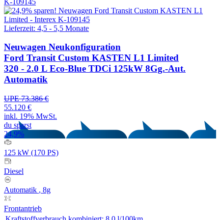
K-109145
Lieferzeit: 4,5 - 5,5 Monate
Neuwagen
Neukonfiguration
Ford Transit Custom KASTEN L1 Limited
320 - 2.0 L Eco-Blue TDCi 125kW 8Gg.-Aut.
Automatik
UPE 73.386 €
55.120 €
inkl. 19% MwSt.
du sparst
24,9%
125 kW (170 PS)
Diesel
Automatik
, 8g
Frontantrieb
Kraftstoffverbrauch kombiniert:
8,0 l/100km