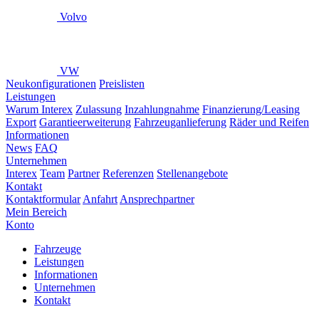
Volvo
VW
Neukonfigurationen
Preislisten
Leistungen
Warum Interex
Zulassung
Inzahlungnahme
Finanzierung/Leasing
Export
Garantieerweiterung
Fahrzeuganlieferung
Räder und Reifen
Informationen
News
FAQ
Unternehmen
Interex
Team
Partner
Referenzen
Stellenangebote
Kontakt
Kontaktformular
Anfahrt
Ansprechpartner
Mein Bereich
Konto
Fahrzeuge
Leistungen
Informationen
Unternehmen
Kontakt