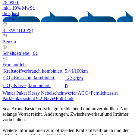
26.990 €
inkl. 19% MwSt.
du sparst
20,7%
81 kW (110 PS)
Benzin
Schaltgetriebe
, 6g
Frontantrieb
Kraftstoffverbrauch kombiniert:
5,4 l/100km
CO
-Emission, kombiniert:
122 g/km
2
CO
-Klasse, kombiniert:
D
2
Winter Paket
Kessy
Nebelscheinwerfer
ACC+Fernlichtassist
Parklenkassistent
9.2-Navi+Full Link
Seat Arona Bestellvorschläge freibleibend und unverbindlich. Nur
solange Vorrat reicht. Änderungen, Zwischenverkauf und Irrtümer
vorbehalten.
Weitere Informationen zum offiziellen Kraftstoffverbrauch und den