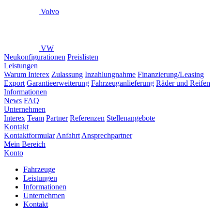
Volvo
VW
Neukonfigurationen
Preislisten
Leistungen
Warum Interex
Zulassung
Inzahlungnahme
Finanzierung/Leasing
Export
Garantieerweiterung
Fahrzeuganlieferung
Räder und Reifen
Informationen
News
FAQ
Unternehmen
Interex
Team
Partner
Referenzen
Stellenangebote
Kontakt
Kontaktformular
Anfahrt
Ansprechpartner
Mein Bereich
Konto
Fahrzeuge
Leistungen
Informationen
Unternehmen
Kontakt