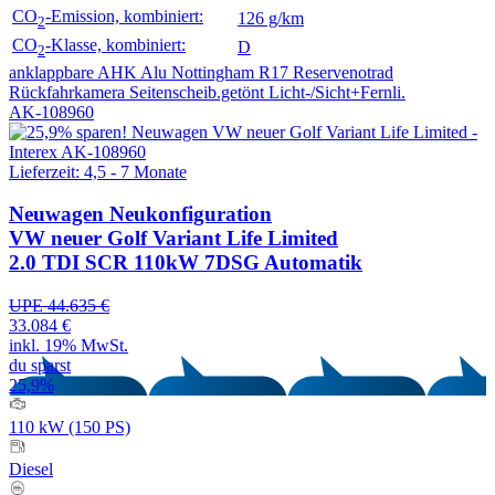
CO
-Emission, kombiniert:
126 g/km
2
CO
-Klasse, kombiniert:
D
2
anklappbare AHK
Alu Nottingham R17
Reservenotrad
Rückfahrkamera
Seitenscheib.getönt
Licht-/Sicht+Fernli.
AK-108960
Lieferzeit: 4,5 - 7 Monate
Neuwagen
Neukonfiguration
VW neuer Golf Variant Life Limited
2.0 TDI SCR 110kW 7DSG Automatik
UPE 44.635 €
33.084 €
inkl. 19% MwSt.
du sparst
25,9%
110 kW (150 PS)
Diesel