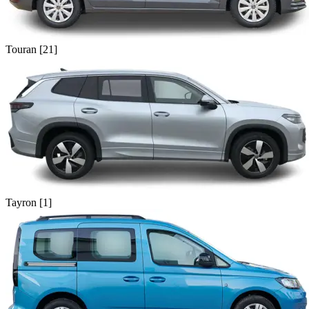
Touran [21]
Tayron [1]