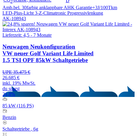
D
2
Amb.bel. 30farbig
anklappbare AHK
Garantie+3J/100Tkm
LED-Plus-Licht
3-Z-Climatronic
Progressivlenkung
AK-108943
Lieferzeit: 4,5 - 7 Monate
Neuwagen
Neukonfiguration
VW neuer Golf Variant Life Limited
1.5 TSI OPF 85kW Schaltgetriebe
UPE 35.475 €
26.685 €
inkl. 19% MwSt.
du sparst
24,8%
85 kW (116 PS)
Benzin
Schaltgetriebe
, 6g