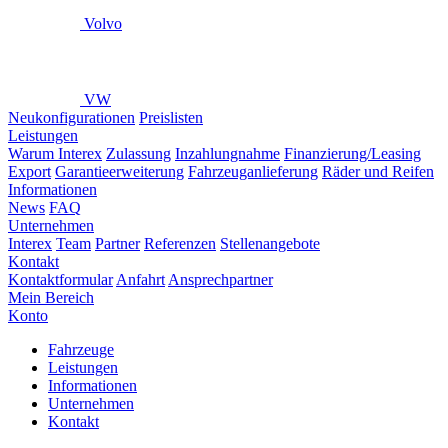
Volvo
VW
Neukonfigurationen
Preislisten
Leistungen
Warum Interex
Zulassung
Inzahlungnahme
Finanzierung/Leasing
Export
Garantieerweiterung
Fahrzeuganlieferung
Räder und Reifen
Informationen
News
FAQ
Unternehmen
Interex
Team
Partner
Referenzen
Stellenangebote
Kontakt
Kontaktformular
Anfahrt
Ansprechpartner
Mein Bereich
Konto
Fahrzeuge
Leistungen
Informationen
Unternehmen
Kontakt