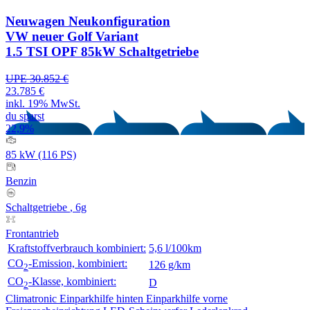
Neuwagen
Neukonfiguration
VW neuer Golf Variant
1.5 TSI OPF 85kW Schaltgetriebe
UPE 30.852 €
23.785 €
inkl. 19% MwSt.
du sparst
22,9%
85 kW (116 PS)
Benzin
Schaltgetriebe
, 6g
Frontantrieb
Kraftstoffverbrauch kombiniert:
5,6 l/100km
CO
-Emission, kombiniert:
126 g/km
2
CO
-Klasse, kombiniert:
D
2
Climatronic
Einparkhilfe hinten
Einparkhilfe vorne