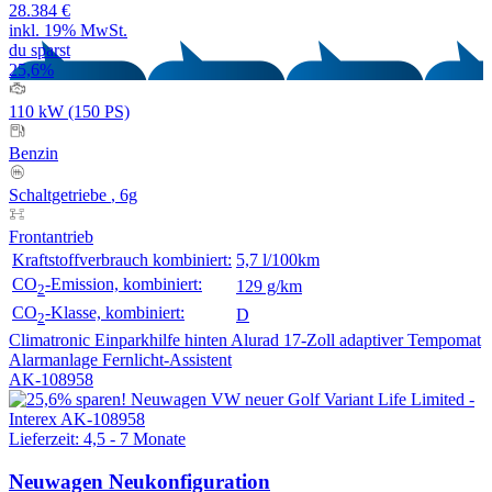
28.384 €
inkl. 19% MwSt.
du sparst
25,6%
110 kW (150 PS)
Benzin
Schaltgetriebe
, 6g
Frontantrieb
Kraftstoffverbrauch kombiniert:
5,7 l/100km
CO
-Emission, kombiniert:
129 g/km
2
CO
-Klasse, kombiniert:
D
2
Climatronic
Einparkhilfe hinten
Alurad 17-Zoll
adaptiver Tempomat
Alarmanlage
Fernlicht-Assistent
AK-108958
Lieferzeit: 4,5 - 7 Monate
Neuwagen
Neukonfiguration