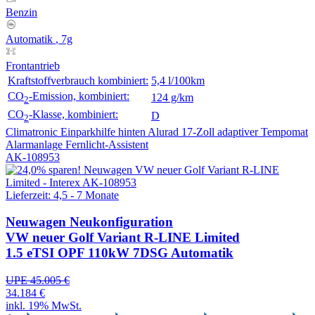
Benzin
Automatik
, 7g
Frontantrieb
Kraftstoffverbrauch kombiniert:
5,4 l/100km
CO
-Emission, kombiniert:
124 g/km
2
CO
-Klasse, kombiniert:
D
2
Climatronic
Einparkhilfe hinten
Alurad 17-Zoll
adaptiver Tempomat
Alarmanlage
Fernlicht-Assistent
AK-108953
Lieferzeit: 4,5 - 7 Monate
Neuwagen
Neukonfiguration
VW neuer Golf Variant R-LINE Limited
1.5 eTSI OPF 110kW 7DSG Automatik
UPE 45.005 €
34.184 €
inkl. 19% MwSt.