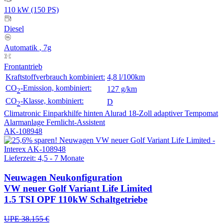
110 kW (150 PS)
Diesel
Automatik
, 7g
Frontantrieb
Kraftstoffverbrauch kombiniert:
4,8 l/100km
CO
-Emission, kombiniert:
127 g/km
2
CO
-Klasse, kombiniert:
D
2
Climatronic
Einparkhilfe hinten
Alurad 18-Zoll
adaptiver Tempomat
Alarmanlage
Fernlicht-Assistent
AK-108948
Lieferzeit: 4,5 - 7 Monate
Neuwagen
Neukonfiguration
VW neuer Golf Variant Life Limited
1.5 TSI OPF 110kW Schaltgetriebe
UPE 38.155 €