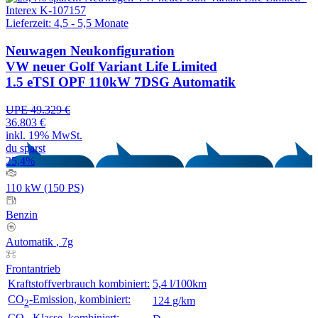
Lieferzeit: 4,5 - 5,5 Monate
Neuwagen
Neukonfiguration
VW neuer Golf Variant Life Limited
1.5 eTSI OPF 110kW 7DSG Automatik
UPE 49.329 €
36.803 €
inkl. 19% MwSt.
du sparst
25,4%
110 kW (150 PS)
Benzin
Automatik
, 7g
Frontantrieb
Kraftstoffverbrauch kombiniert:
5,4 l/100km
CO
-Emission, kombiniert:
124 g/km
2
CO
-Klasse, kombiniert: