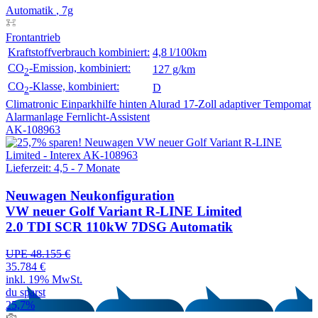
Automatik
, 7g
Frontantrieb
Kraftstoffverbrauch kombiniert:
4,8 l/100km
CO
-Emission, kombiniert:
127 g/km
2
CO
-Klasse, kombiniert:
D
2
Climatronic
Einparkhilfe hinten
Alurad 17-Zoll
adaptiver Tempomat
Alarmanlage
Fernlicht-Assistent
AK-108963
Lieferzeit: 4,5 - 7 Monate
Neuwagen
Neukonfiguration
VW neuer Golf Variant R-LINE Limited
2.0 TDI SCR 110kW 7DSG Automatik
UPE 48.155 €
35.784 €
inkl. 19% MwSt.
du sparst
25,7%