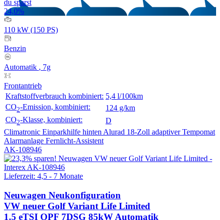
du sparst
24,0%
110 kW (150 PS)
Benzin
Automatik
, 7g
Frontantrieb
Kraftstoffverbrauch kombiniert:
5,4 l/100km
CO
-Emission, kombiniert:
124 g/km
2
CO
-Klasse, kombiniert:
D
2
Climatronic
Einparkhilfe hinten
Alurad 18-Zoll
adaptiver Tempomat
Alarmanlage
Fernlicht-Assistent
AK-108946
Lieferzeit: 4,5 - 7 Monate
Neuwagen
Neukonfiguration
VW neuer Golf Variant Life Limited
1.5 eTSI OPF 7DSG 85kW Automatik