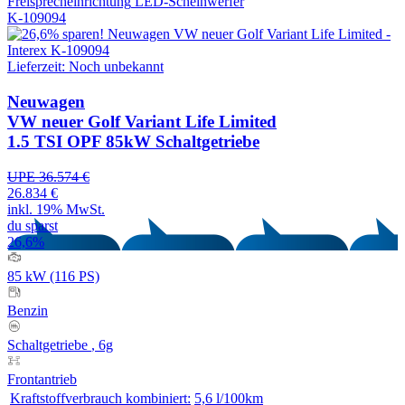
Freisprecheinrichtung
LED-Scheinwerfer
K-109094
Lieferzeit: Noch unbekannt
Neuwagen
VW neuer Golf Variant Life Limited
1.5 TSI OPF 85kW Schaltgetriebe
UPE 36.574 €
26.834 €
inkl. 19% MwSt.
du sparst
26,6%
85 kW (116 PS)
Benzin
Schaltgetriebe
, 6g
Frontantrieb
Kraftstoffverbrauch kombiniert:
5,6 l/100km