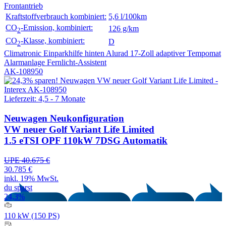
Frontantrieb
Kraftstoffverbrauch kombiniert:
5,6 l/100km
CO
-Emission, kombiniert:
126 g/km
2
CO
-Klasse, kombiniert:
D
2
Climatronic
Einparkhilfe hinten
Alurad 17-Zoll
adaptiver Tempomat
Alarmanlage
Fernlicht-Assistent
AK-108950
Lieferzeit: 4,5 - 7 Monate
Neuwagen
Neukonfiguration
VW neuer Golf Variant Life Limited
1.5 eTSI OPF 110kW 7DSG Automatik
UPE 40.675 €
30.785 €
inkl. 19% MwSt.
du sparst
24,3%
110 kW (150 PS)