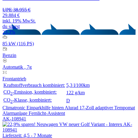
UPE 38.955 €
29.884 €
inkl. 19% MwSt.
du sparst
23,3%
85 kW (116 PS)
Benzin
Automatik
, 7g
Frontantrieb
Kraftstoffverbrauch kombiniert:
5,3 l/100km
CO
-Emission, kombiniert:
122 g/km
2
CO
-Klasse, kombiniert:
D
2
Climatronic
Einparkhilfe hinten
Alurad 17-Zoll
adaptiver Tempomat
Alarmanlage
Fernlicht-Assistent
AK-108941
Lieferzeit: 4,5 - 7 Monate