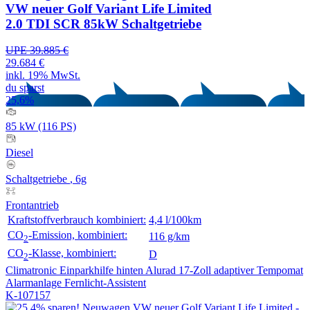
VW neuer Golf Variant Life Limited
2.0 TDI SCR 85kW Schaltgetriebe
UPE 39.885 €
29.684 €
inkl. 19% MwSt.
du sparst
25,6%
85 kW (116 PS)
Diesel
Schaltgetriebe
, 6g
Frontantrieb
Kraftstoffverbrauch kombiniert:
4,4 l/100km
CO
-Emission, kombiniert:
116 g/km
2
CO
-Klasse, kombiniert:
D
2
Climatronic
Einparkhilfe hinten
Alurad 17-Zoll
adaptiver Tempomat
Alarmanlage
Fernlicht-Assistent
K-107157