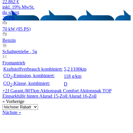
22.862 €
inkl. 19% MwSt.
du sparst
20,1%
70 kW (95 PS)
Benzin
Schaltgetriebe
, 5g
Frontantrieb
Kraftstoffverbrauch kombiniert:
5,2 l/100km
CO
-Emission, kombiniert:
118 g/km
2
CO
-Klasse, kombiniert:
D
2
+2J Garant./80Tkm
Aktionspak Comfort
Aktionspak TOP
Einparkhilfe hinten
Alurad 15-Zoll
Alurad 16-Zoll
« Vorherige
Nächste »