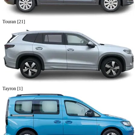
Touran [21]
Tayron [1]