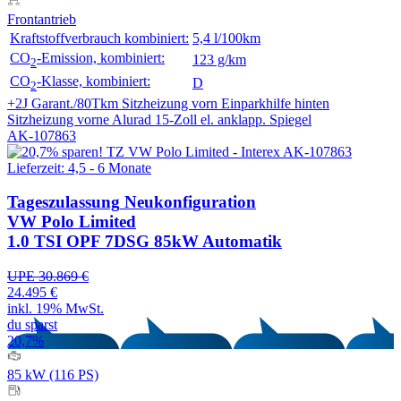
Frontantrieb
Kraftstoffverbrauch kombiniert:
5,4 l/100km
CO
-Emission, kombiniert:
123 g/km
2
CO
-Klasse, kombiniert:
D
2
+2J Garant./80Tkm
Sitzheizung vorn
Einparkhilfe hinten
Sitzheizung vorne
Alurad 15-Zoll
el. anklapp. Spiegel
AK-107863
Lieferzeit: 4,5 - 6 Monate
Tageszulassung
Neukonfiguration
VW Polo Limited
1.0 TSI OPF 7DSG 85kW Automatik
UPE 30.869 €
24.495 €
inkl. 19% MwSt.
du sparst
20,7%
85 kW (116 PS)