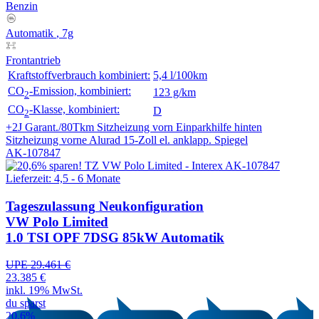
Benzin
Automatik
, 7g
Frontantrieb
Kraftstoffverbrauch kombiniert:
5,4 l/100km
CO
-Emission, kombiniert:
123 g/km
2
CO
-Klasse, kombiniert:
D
2
+2J Garant./80Tkm
Sitzheizung vorn
Einparkhilfe hinten
Sitzheizung vorne
Alurad 15-Zoll
el. anklapp. Spiegel
AK-107847
Lieferzeit: 4,5 - 6 Monate
Tageszulassung
Neukonfiguration
VW Polo Limited
1.0 TSI OPF 7DSG 85kW Automatik
UPE 29.461 €
23.385 €
inkl. 19% MwSt.
du sparst
20,6%