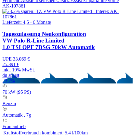
Fernlicht-Assistent
selbstlenk. Park-Assist
Einparkhilfe vorne
AK-107861
Lieferzeit: 4,5 - 6 Monate
Tageszulassung
Neukonfiguration
VW Polo R-Line Limited
1.0 TSI OPF 7DSG 70kW Automatik
UPE 33.069 €
25.391 €
inkl. 19% MwSt.
du sparst
23,2%
70 kW (95 PS)
Benzin
Automatik
, 7g
Frontantrieb
Kraftstoffverbrauch kombiniert:
5,4 l/100km