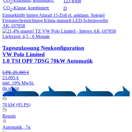
CO
-Emission, kombiniert:
123 g/km
2
CO
-Klasse, kombiniert:
D
2
Einparkhilfe hinten
Alurad 15-Zoll
el. anklapp. Spiegel
Freisprecheinrichtung
Klima manuell
LED-Scheinwerfer
AK-107858
Lieferzeit: 4,5 - 6 Monate
Tageszulassung
Neukonfiguration
VW Polo Limited
1.0 TSI OPF 7DSG 70kW Automatik
UPE 29.369 €
23.095 €
inkl. 19% MwSt.
du sparst
21,4%
70 kW (95 PS)
Benzin
Automatik
, 7g