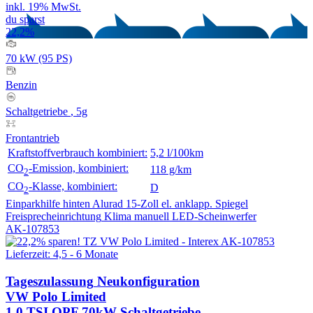
inkl. 19% MwSt.
du sparst
22,2%
70 kW (95 PS)
Benzin
Schaltgetriebe
, 5g
Frontantrieb
Kraftstoffverbrauch kombiniert:
5,2 l/100km
CO
-Emission, kombiniert:
118 g/km
2
CO
-Klasse, kombiniert:
D
2
Einparkhilfe hinten
Alurad 15-Zoll
el. anklapp. Spiegel
Freisprecheinrichtung
Klima manuell
LED-Scheinwerfer
AK-107853
Lieferzeit: 4,5 - 6 Monate
Tageszulassung
Neukonfiguration
VW Polo Limited
1.0 TSI OPF 70kW Schaltgetriebe