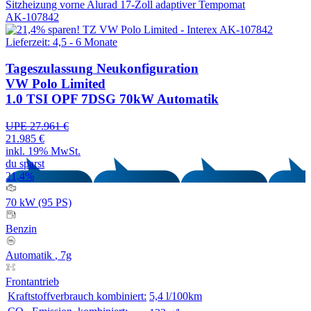
Sitzheizung vorne
Alurad 17-Zoll
adaptiver Tempomat
AK-107842
Lieferzeit: 4,5 - 6 Monate
Tageszulassung
Neukonfiguration
VW Polo Limited
1.0 TSI OPF 7DSG 70kW Automatik
UPE 27.961 €
21.985 €
inkl. 19% MwSt.
du sparst
21,4%
70 kW (95 PS)
Benzin
Automatik
, 7g
Frontantrieb
Kraftstoffverbrauch kombiniert:
5,4 l/100km