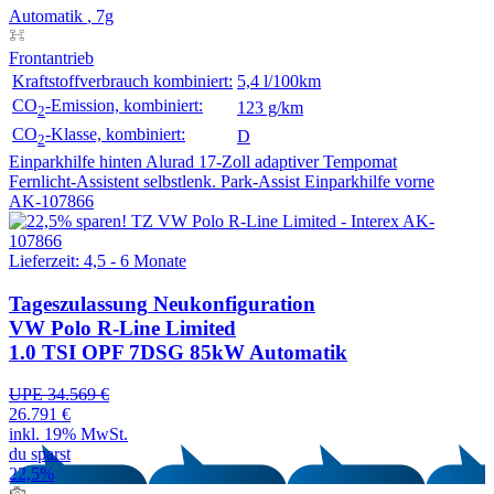
Automatik
, 7g
Frontantrieb
Kraftstoffverbrauch kombiniert:
5,4 l/100km
CO
-Emission, kombiniert:
123 g/km
2
CO
-Klasse, kombiniert:
D
2
Einparkhilfe hinten
Alurad 17-Zoll
adaptiver Tempomat
Fernlicht-Assistent
selbstlenk. Park-Assist
Einparkhilfe vorne
AK-107866
Lieferzeit: 4,5 - 6 Monate
Tageszulassung
Neukonfiguration
VW Polo R-Line Limited
1.0 TSI OPF 7DSG 85kW Automatik
UPE 34.569 €
26.791 €
inkl. 19% MwSt.
du sparst
22,5%