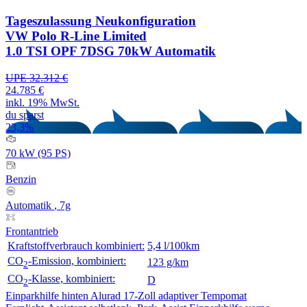
Tageszulassung
Neukonfiguration
VW Polo R-Line Limited
1.0 TSI OPF 7DSG 70kW Automatik
UPE 32.312 €
24.785 €
inkl. 19% MwSt.
du sparst
23,3%
70 kW (95 PS)
Benzin
Automatik
, 7g
Frontantrieb
Kraftstoffverbrauch kombiniert:
5,4 l/100km
CO
-Emission, kombiniert:
123 g/km
2
CO
-Klasse, kombiniert:
D
2
Einparkhilfe hinten
Alurad 17-Zoll
adaptiver Tempomat