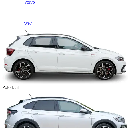
Volvo
VW
Polo [33]