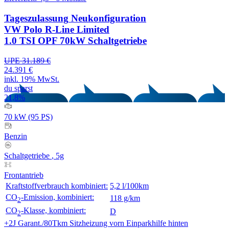
Tageszulassung
Neukonfiguration
VW Polo R-Line Limited
1.0 TSI OPF 70kW Schaltgetriebe
UPE 31.189 €
24.391 €
inkl. 19% MwSt.
du sparst
21,8%
70 kW (95 PS)
Benzin
Schaltgetriebe
, 5g
Frontantrieb
Kraftstoffverbrauch kombiniert:
5,2 l/100km
CO
-Emission, kombiniert:
118 g/km
2
CO
-Klasse, kombiniert:
D
2
+2J Garant./80Tkm
Sitzheizung vorn
Einparkhilfe hinten