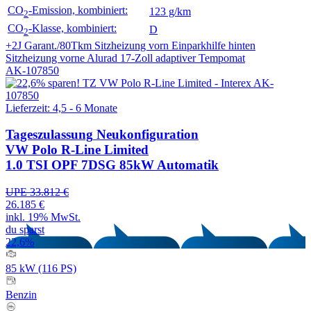
CO
-Emission, kombiniert:
123 g/km
2
CO
-Klasse, kombiniert:
D
2
+2J Garant./80Tkm
Sitzheizung vorn
Einparkhilfe hinten
Sitzheizung vorne
Alurad 17-Zoll
adaptiver Tempomat
AK-107850
Lieferzeit: 4,5 - 6 Monate
Tageszulassung
Neukonfiguration
VW Polo R-Line Limited
1.0 TSI OPF 7DSG 85kW Automatik
UPE 33.812 €
26.185 €
inkl. 19% MwSt.
du sparst
22,6%
85 kW (116 PS)
Benzin