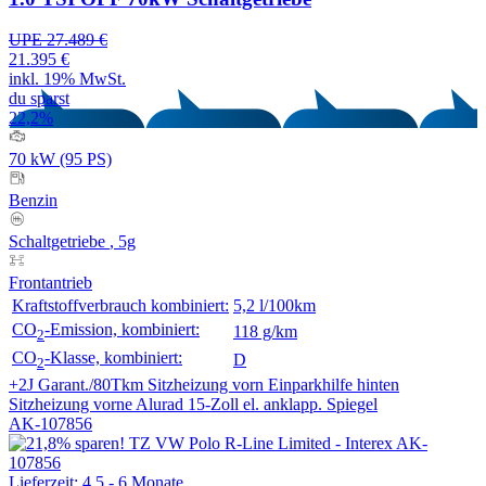
UPE 27.489 €
21.395 €
inkl. 19% MwSt.
du sparst
22,2%
70 kW (95 PS)
Benzin
Schaltgetriebe
, 5g
Frontantrieb
Kraftstoffverbrauch kombiniert:
5,2 l/100km
CO
-Emission, kombiniert:
118 g/km
2
CO
-Klasse, kombiniert:
D
2
+2J Garant./80Tkm
Sitzheizung vorn
Einparkhilfe hinten
Sitzheizung vorne
Alurad 15-Zoll
el. anklapp. Spiegel
AK-107856
Lieferzeit: 4,5 - 6 Monate