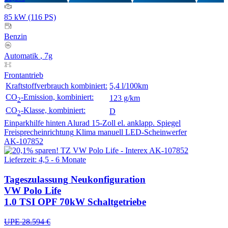
85 kW (116 PS)
Benzin
Automatik
, 7g
Frontantrieb
Kraftstoffverbrauch kombiniert:
5,4 l/100km
CO
-Emission, kombiniert:
123 g/km
2
CO
-Klasse, kombiniert:
D
2
Einparkhilfe hinten
Alurad 15-Zoll
el. anklapp. Spiegel
Freisprecheinrichtung
Klima manuell
LED-Scheinwerfer
AK-107852
Lieferzeit: 4,5 - 6 Monate
Tageszulassung
Neukonfiguration
VW Polo Life
1.0 TSI OPF 70kW Schaltgetriebe
UPE 28.594 €