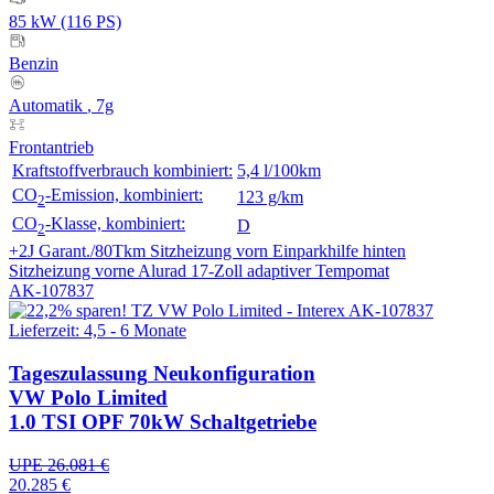
85 kW (116 PS)
Benzin
Automatik
, 7g
Frontantrieb
Kraftstoffverbrauch kombiniert:
5,4 l/100km
CO
-Emission, kombiniert:
123 g/km
2
CO
-Klasse, kombiniert:
D
2
+2J Garant./80Tkm
Sitzheizung vorn
Einparkhilfe hinten
Sitzheizung vorne
Alurad 17-Zoll
adaptiver Tempomat
AK-107837
Lieferzeit: 4,5 - 6 Monate
Tageszulassung
Neukonfiguration
VW Polo Limited
1.0 TSI OPF 70kW Schaltgetriebe
UPE 26.081 €
20.285 €