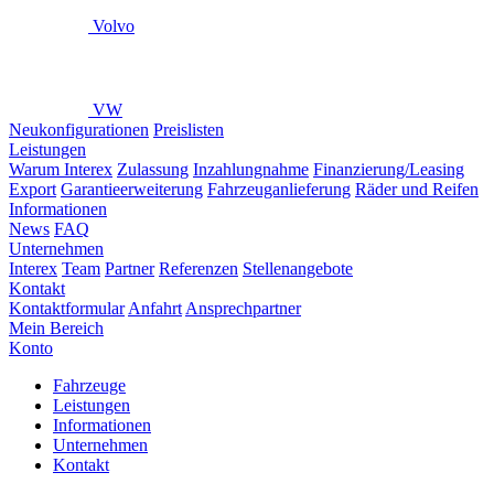
Volvo
VW
Neukonfigurationen
Preislisten
Leistungen
Warum Interex
Zulassung
Inzahlungnahme
Finanzierung/Leasing
Export
Garantieerweiterung
Fahrzeuganlieferung
Räder und Reifen
Informationen
News
FAQ
Unternehmen
Interex
Team
Partner
Referenzen
Stellenangebote
Kontakt
Kontaktformular
Anfahrt
Ansprechpartner
Mein Bereich
Konto
Fahrzeuge
Leistungen
Informationen
Unternehmen
Kontakt