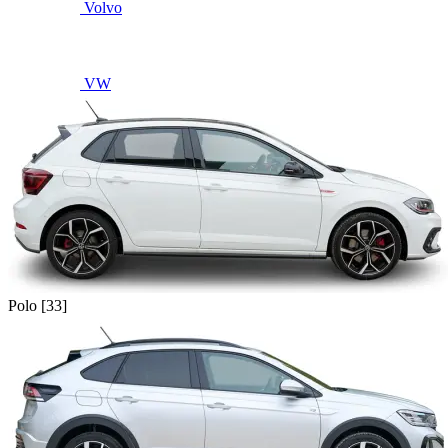
Volvo
VW
Polo [33]