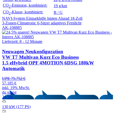
CO
-Emission, kombiniert:
19 g/km
2
CO
-Klasse, kombiniert:
B / G
2
NAVI-System
Einparkhilfe hinten
Alurad 18-Zoll
3-Zonen-Climatronic
6-Sitzer
adaptives Fernlicht
AK-108885
Lieferzeit: 8 - 12 Monate
Neuwagen
Neukonfiguration
VW T7 Multivan Kurz Eco Business
1.5 eHybrid OPF 4MOTION 6DSG 180kW
Automatik
UPE 75.752 €
57.185 €
inkl. 19% MwSt.
du sparst
24,5%
130 kW (177 PS)