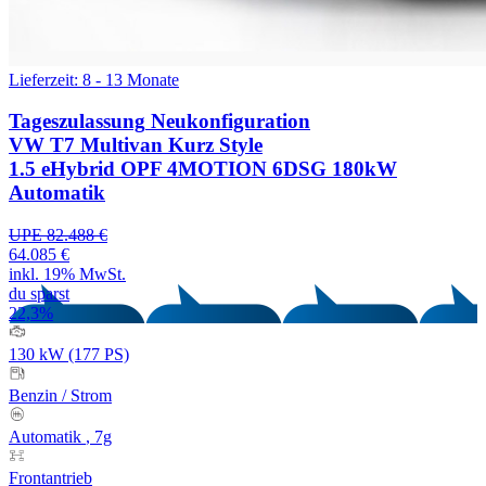
Lieferzeit: 8 - 13 Monate
Tageszulassung
Neukonfiguration
VW T7 Multivan Kurz Style
1.5 eHybrid OPF 4MOTION 6DSG 180kW
Automatik
UPE 82.488 €
64.085 €
inkl. 19% MwSt.
du sparst
22,3%
130 kW (177 PS)
Benzin
/
Strom
Automatik
, 7g
Frontantrieb