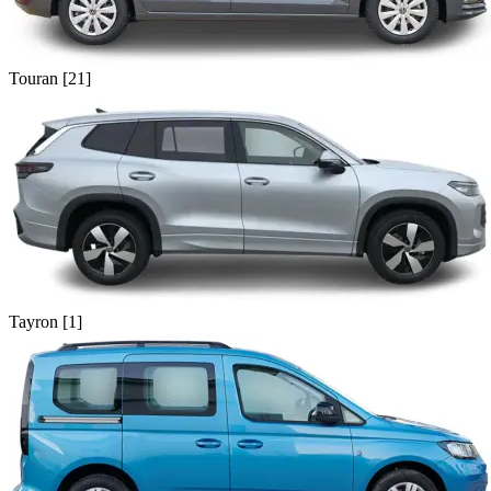
Touran [21]
Tayron [1]