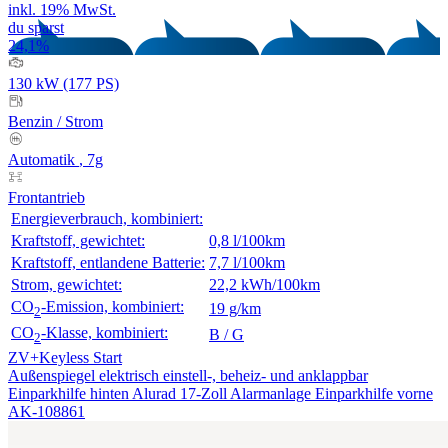
inkl. 19% MwSt.
du sparst
24,1%
130 kW (177 PS)
Benzin
/
Strom
Automatik
, 7g
Frontantrieb
Energieverbrauch, kombiniert:
Kraftstoff, gewichtet:
0,8 l/100km
Kraftstoff, entlandene Batterie:
7,7 l/100km
Strom, gewichtet:
22,2 kWh/100km
CO
-Emission, kombiniert:
19 g/km
2
CO
-Klasse, kombiniert:
B / G
2
ZV+Keyless Start
Außenspiegel elektrisch einstell-, beheiz- und anklappbar
Einparkhilfe hinten
Alurad 17-Zoll
Alarmanlage
Einparkhilfe vorne
AK-108861