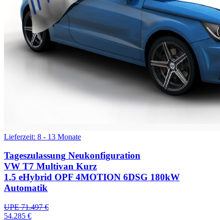
Lieferzeit: 8 - 13 Monate
Tageszulassung
Neukonfiguration
VW T7 Multivan Kurz
1.5 eHybrid OPF 4MOTION 6DSG 180kW
Automatik
UPE 71.497 €
54.285 €