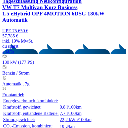
Tageszulassung
Neukonfiguration
VW T7 Multivan Kurz Business
1.5 eHybrid OPF 4MOTION 6DSG 180kW
Automatik
UPE 75.650 €
57.785 €
inkl. 19% MwSt.
du sparst
23,6%
130 kW (177 PS)
Benzin
/
Strom
Automatik
, 7g
Frontantrieb
Energieverbrauch, kombiniert:
Kraftstoff, gewichtet:
0,8 l/100km
Kraftstoff, entlandene Batterie:
7,7 l/100km
Strom, gewichtet:
22,2 kWh/100km
CO
-Emission, kombiniert:
19 g/km
2