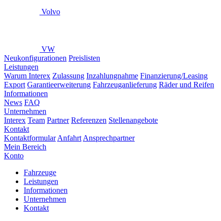
Volvo
VW
Neukonfigurationen
Preislisten
Leistungen
Warum Interex
Zulassung
Inzahlungnahme
Finanzierung/Leasing
Export
Garantieerweiterung
Fahrzeuganlieferung
Räder und Reifen
Informationen
News
FAQ
Unternehmen
Interex
Team
Partner
Referenzen
Stellenangebote
Kontakt
Kontaktformular
Anfahrt
Ansprechpartner
Mein Bereich
Konto
Fahrzeuge
Leistungen
Informationen
Unternehmen
Kontakt