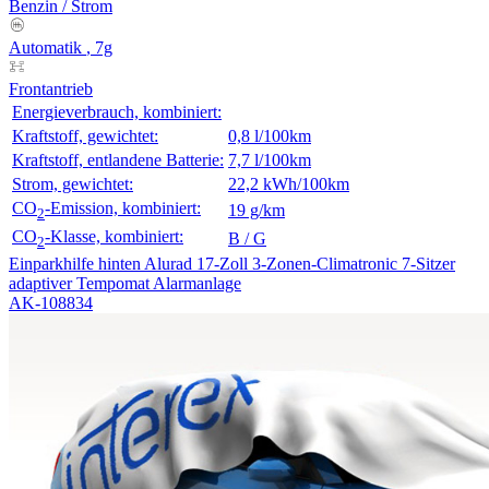
Benzin
/
Strom
Automatik
, 7g
Frontantrieb
Energieverbrauch, kombiniert:
Kraftstoff, gewichtet:
0,8 l/100km
Kraftstoff, entlandene Batterie:
7,7 l/100km
Strom, gewichtet:
22,2 kWh/100km
CO
-Emission, kombiniert:
19 g/km
2
CO
-Klasse, kombiniert:
B / G
2
Einparkhilfe hinten
Alurad 17-Zoll
3-Zonen-Climatronic
7-Sitzer
adaptiver Tempomat
Alarmanlage
AK-108834