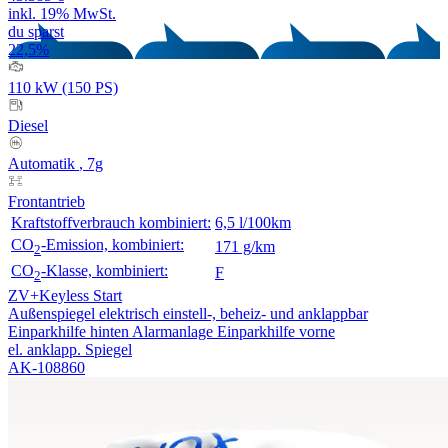
inkl. 19% MwSt.
du sparst
22,5%
110 kW (150 PS)
Diesel
Automatik
, 7g
Frontantrieb
Kraftstoffverbrauch kombiniert:
6,5 l/100km
CO
-Emission, kombiniert:
171 g/km
2
CO
-Klasse, kombiniert:
F
2
ZV+Keyless Start
Außenspiegel elektrisch einstell-, beheiz- und anklappbar
Einparkhilfe hinten
Alarmanlage
Einparkhilfe vorne
el. anklapp. Spiegel
AK-108860