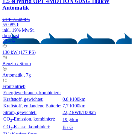
1.5 eHybrid OPF 4MOTION 6DSG 180kW
Automatik
UPE 72.098 €
55.985 €
inkl. 19% MwSt.
du sparst
22,4%
130 kW (177 PS)
Benzin
/
Strom
Automatik
, 7g
Frontantrieb
Energieverbrauch, kombiniert:
Kraftstoff, gewichtet:
0,8 l/100km
Kraftstoff, entlandene Batterie:
7,7 l/100km
Strom, gewichtet:
22,2 kWh/100km
CO
-Emission, kombiniert:
19 g/km
2
CO
-Klasse, kombiniert:
B / G
2