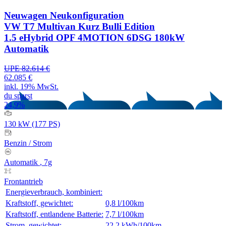
Neuwagen
Neukonfiguration
VW T7 Multivan Kurz Bulli Edition
1.5 eHybrid OPF 4MOTION 6DSG 180kW
Automatik
UPE 82.614 €
62.085 €
inkl. 19% MwSt.
du sparst
24,9%
130 kW (177 PS)
Benzin
/
Strom
Automatik
, 7g
Frontantrieb
Energieverbrauch, kombiniert:
Kraftstoff, gewichtet:
0,8 l/100km
Kraftstoff, entlandene Batterie:
7,7 l/100km
Strom, gewichtet:
22,2 kWh/100km