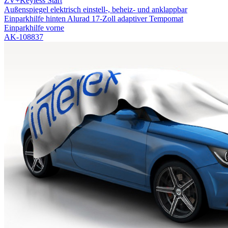
ZV+Keyless Start
Außenspiegel elektrisch einstell-, beheiz- und anklappbar
Einparkhilfe hinten
Alurad 17-Zoll
adaptiver Tempomat
Einparkhilfe vorne
AK-108837