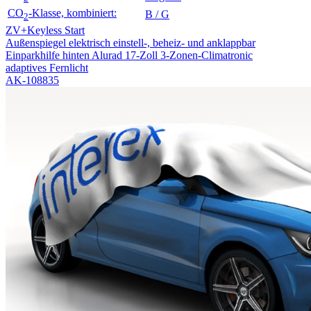
CO
-Klasse, kombiniert:
B / G
2
ZV+Keyless Start
Außenspiegel elektrisch einstell-, beheiz- und anklappbar
Einparkhilfe hinten
Alurad 17-Zoll
3-Zonen-Climatronic
adaptives Fernlicht
AK-108835