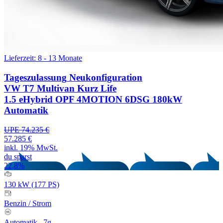
Lieferzeit: 8 - 13 Monate
Tageszulassung
Neukonfiguration
VW T7 Multivan Kurz Life
1.5 eHybrid OPF 4MOTION 6DSG 180kW
Automatik
UPE 74.235 €
57.285 €
inkl. 19% MwSt.
du sparst
22,8%
130 kW (177 PS)
Benzin
/
Strom
Automatik
, 7g