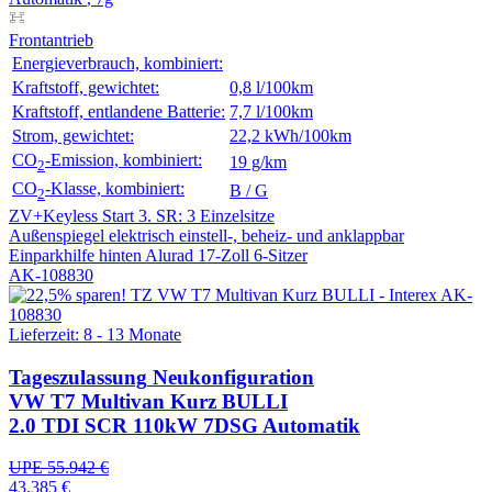
Frontantrieb
Energieverbrauch, kombiniert:
Kraftstoff, gewichtet:
0,8 l/100km
Kraftstoff, entlandene Batterie:
7,7 l/100km
Strom, gewichtet:
22,2 kWh/100km
CO
-Emission, kombiniert:
19 g/km
2
CO
-Klasse, kombiniert:
B / G
2
ZV+Keyless Start
3. SR: 3 Einzelsitze
Außenspiegel elektrisch einstell-, beheiz- und anklappbar
Einparkhilfe hinten
Alurad 17-Zoll
6-Sitzer
AK-108830
Lieferzeit: 8 - 13 Monate
Tageszulassung
Neukonfiguration
VW T7 Multivan Kurz BULLI
2.0 TDI SCR 110kW 7DSG Automatik
UPE 55.942 €
43.385 €