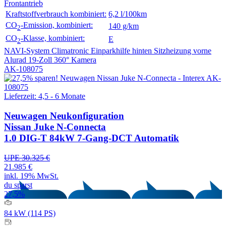
Frontantrieb
Kraftstoffverbrauch kombiniert:
6,2 l/100km
CO
-Emission, kombiniert:
140 g/km
2
CO
-Klasse, kombiniert:
E
2
NAVI-System
Climatronic
Einparkhilfe hinten
Sitzheizung vorne
Alurad 19-Zoll
360° Kamera
AK-108075
Lieferzeit: 4,5 - 6 Monate
Neuwagen
Neukonfiguration
Nissan Juke N-Connecta
1.0 DIG-T 84kW 7-Gang-DCT Automatik
UPE 30.325 €
21.985 €
inkl. 19% MwSt.
du sparst
27,5%
84 kW (114 PS)