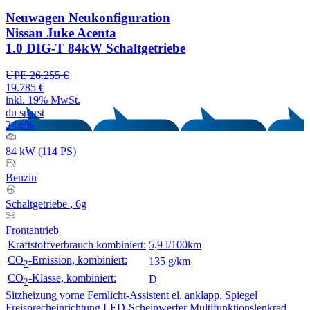
Neuwagen
Neukonfiguration
Nissan Juke Acenta
1.0 DIG-T 84kW Schaltgetriebe
UPE 26.255 €
19.785 €
inkl. 19% MwSt.
du sparst
24,6%
84 kW (114 PS)
Benzin
Schaltgetriebe
, 6g
Frontantrieb
Kraftstoffverbrauch kombiniert:
5,9 l/100km
CO
-Emission, kombiniert:
135 g/km
2
CO
-Klasse, kombiniert:
D
2
Sitzheizung vorne
Fernlicht-Assistent
el. anklapp. Spiegel
Freisprecheinrichtung
LED-Scheinwerfer
Multifunktionslenkrad