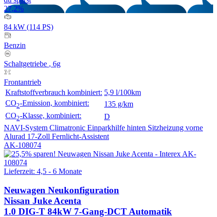
27,2%
84 kW (114 PS)
Benzin
Schaltgetriebe
, 6g
Frontantrieb
Kraftstoffverbrauch kombiniert:
5,9 l/100km
CO
-Emission, kombiniert:
135 g/km
2
CO
-Klasse, kombiniert:
D
2
NAVI-System
Climatronic
Einparkhilfe hinten
Sitzheizung vorne
Alurad 17-Zoll
Fernlicht-Assistent
AK-108074
Lieferzeit: 4,5 - 6 Monate
Neuwagen
Neukonfiguration
Nissan Juke Acenta
1.0 DIG-T 84kW 7-Gang-DCT Automatik