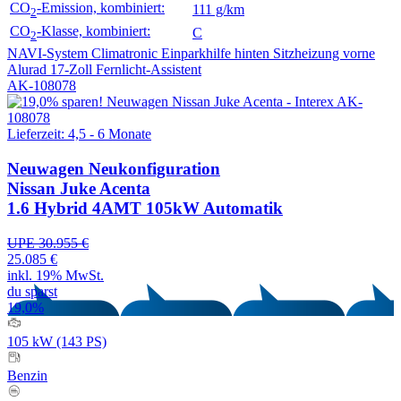
CO
-Emission, kombiniert:
111 g/km
2
CO
-Klasse, kombiniert:
C
2
NAVI-System
Climatronic
Einparkhilfe hinten
Sitzheizung vorne
Alurad 17-Zoll
Fernlicht-Assistent
AK-108078
Lieferzeit: 4,5 - 6 Monate
Neuwagen
Neukonfiguration
Nissan Juke Acenta
1.6 Hybrid 4AMT 105kW Automatik
UPE 30.955 €
25.085 €
inkl. 19% MwSt.
du sparst
19,0%
105 kW (143 PS)
Benzin