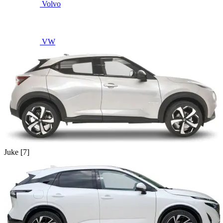
Volvo
VW
Juke [7]