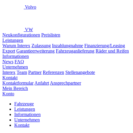
Volvo
VW
Neukonfigurationen
Preislisten
Leistungen
Warum Interex
Zulassung
Inzahlungnahme
Finanzierung/Leasing
Export
Garantieerweiterung
Fahrzeuganlieferung
Räder und Reifen
Informationen
News
FAQ
Unternehmen
Interex
Team
Partner
Referenzen
Stellenangebote
Kontakt
Kontaktformular
Anfahrt
Ansprechpartner
Mein Bereich
Konto
Fahrzeuge
Leistungen
Informationen
Unternehmen
Kontakt