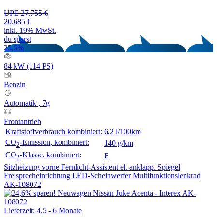
UPE 27.755 €
20.685 €
inkl. 19% MwSt.
du sparst
25,5%
84 kW (114 PS)
Benzin
Automatik
, 7g
Frontantrieb
Kraftstoffverbrauch kombiniert:
6,2 l/100km
CO
-Emission, kombiniert:
140 g/km
2
CO
-Klasse, kombiniert:
E
2
Sitzheizung vorne
Fernlicht-Assistent
el. anklapp. Spiegel
Freisprecheinrichtung
LED-Scheinwerfer
Multifunktionslenkrad
AK-108072
Lieferzeit: 4,5 - 6 Monate