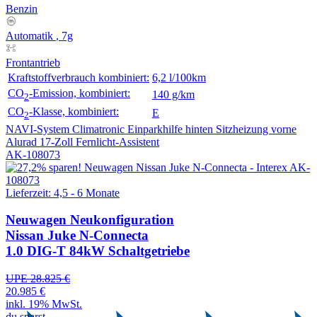
Benzin
Automatik
, 7g
Frontantrieb
Kraftstoffverbrauch kombiniert:
6,2 l/100km
CO
-Emission, kombiniert:
140 g/km
2
CO
-Klasse, kombiniert:
E
2
NAVI-System
Climatronic
Einparkhilfe hinten
Sitzheizung vorne
Alurad 17-Zoll
Fernlicht-Assistent
AK-108073
Lieferzeit: 4,5 - 6 Monate
Neuwagen
Neukonfiguration
Nissan Juke N-Connecta
1.0 DIG-T 84kW Schaltgetriebe
UPE 28.825 €
20.985 €
inkl. 19% MwSt.
du sparst