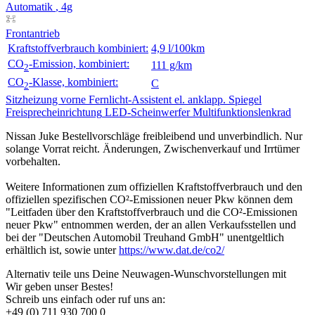
Automatik
, 4g
Frontantrieb
Kraftstoffverbrauch kombiniert:
4,9 l/100km
CO
-Emission, kombiniert:
111 g/km
2
CO
-Klasse, kombiniert:
C
2
Sitzheizung vorne
Fernlicht-Assistent
el. anklapp. Spiegel
Freisprecheinrichtung
LED-Scheinwerfer
Multifunktionslenkrad
Nissan Juke Bestellvorschläge freibleibend und unverbindlich. Nur
solange Vorrat reicht. Änderungen, Zwischenverkauf und Irrtümer
vorbehalten.
Weitere Informationen zum offiziellen Kraftstoffverbrauch und den
offiziellen spezifischen CO²-Emissionen neuer Pkw können dem
"Leitfaden über den Kraftstoffverbrauch und die CO²-Emissionen
neuer Pkw" entnommen werden, der an allen Verkaufsstellen und
bei der "Deutschen Automobil Treuhand GmbH" unentgeltlich
erhältlich ist, sowie unter
https://www.dat.de/co2/
Alternativ teile uns Deine Neuwagen-Wunschvorstellungen mit
Wir geben unser Bestes!
Schreib uns einfach oder ruf uns an:
+49 (0) 711 930 700 0