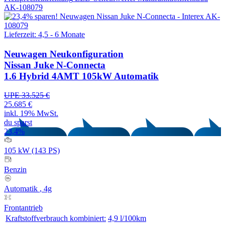
AK-108079
Lieferzeit: 4,5 - 6 Monate
Neuwagen
Neukonfiguration
Nissan Juke N-Connecta
1.6 Hybrid 4AMT 105kW Automatik
UPE 33.525 €
25.685 €
inkl. 19% MwSt.
du sparst
23,4%
105 kW (143 PS)
Benzin
Automatik
, 4g
Frontantrieb
Kraftstoffverbrauch kombiniert:
4,9 l/100km