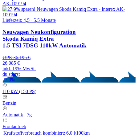
AK-109194
Lieferzeit: 4,5 - 5,5 Monate
Neuwagen
Neukonfiguration
Skoda Kamiq Extra
1.5 TSI 7DSG 110kW Automatik
UPE 36.195 €
26.085 €
inkl. 19% MwSt.
du sparst
27,9%
110 kW (150 PS)
Benzin
Automatik
, 7g
Frontantrieb
Kraftstoffverbrauch kombiniert:
6,0 l/100km