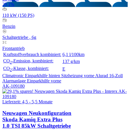
29,1%
110 kW (150 PS)
Benzin
Schaltgetriebe
, 6g
Frontantrieb
Kraftstoffverbrauch kombiniert:
6,1 l/100km
CO
-Emission, kombiniert:
137 g/km
2
CO
-Klasse, kombiniert:
E
2
Climatronic
Einparkhilfe hinten
Sitzheizung vorne
Alurad 16-Zoll
Alarmanlage
Einparkhilfe vorne
AK-109180
Lieferzeit: 4,5 - 5,5 Monate
Neuwagen
Neukonfiguration
Skoda Kamiq Extra Plus
1.0 TSI 85kW Schaltgetriebe