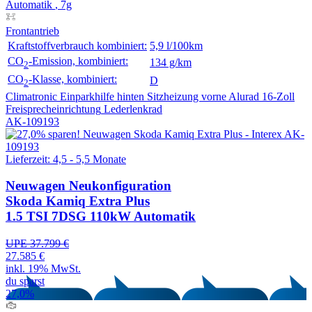
Automatik
, 7g
Frontantrieb
Kraftstoffverbrauch kombiniert:
5,9 l/100km
CO
-Emission, kombiniert:
134 g/km
2
CO
-Klasse, kombiniert:
D
2
Climatronic
Einparkhilfe hinten
Sitzheizung vorne
Alurad 16-Zoll
Freisprecheinrichtung
Lederlenkrad
AK-109193
Lieferzeit: 4,5 - 5,5 Monate
Neuwagen
Neukonfiguration
Skoda Kamiq Extra Plus
1.5 TSI 7DSG 110kW Automatik
UPE 37.799 €
27.585 €
inkl. 19% MwSt.
du sparst
27,0%