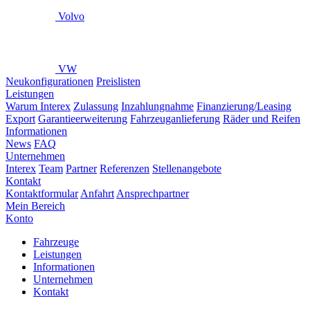
Volvo
VW
Neukonfigurationen
Preislisten
Leistungen
Warum Interex
Zulassung
Inzahlungnahme
Finanzierung/Leasing
Export
Garantieerweiterung
Fahrzeuganlieferung
Räder und Reifen
Informationen
News
FAQ
Unternehmen
Interex
Team
Partner
Referenzen
Stellenangebote
Kontakt
Kontaktformular
Anfahrt
Ansprechpartner
Mein Bereich
Konto
Fahrzeuge
Leistungen
Informationen
Unternehmen
Kontakt