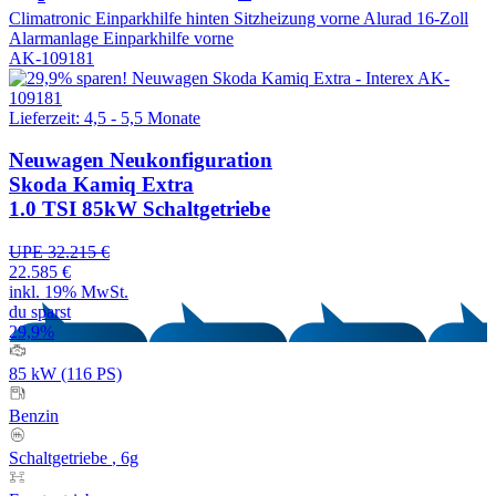
Climatronic
Einparkhilfe hinten
Sitzheizung vorne
Alurad 16-Zoll
Alarmanlage
Einparkhilfe vorne
AK-109181
Lieferzeit: 4,5 - 5,5 Monate
Neuwagen
Neukonfiguration
Skoda Kamiq Extra
1.0 TSI 85kW Schaltgetriebe
UPE 32.215 €
22.585 €
inkl. 19% MwSt.
du sparst
29,9%
85 kW (116 PS)
Benzin
Schaltgetriebe
, 6g