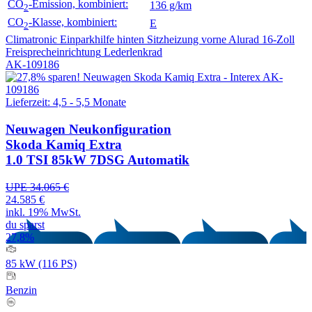
CO
-Emission, kombiniert:
136 g/km
2
CO
-Klasse, kombiniert:
E
2
Climatronic
Einparkhilfe hinten
Sitzheizung vorne
Alurad 16-Zoll
Freisprecheinrichtung
Lederlenkrad
AK-109186
Lieferzeit: 4,5 - 5,5 Monate
Neuwagen
Neukonfiguration
Skoda Kamiq Extra
1.0 TSI 85kW 7DSG Automatik
UPE 34.065 €
24.585 €
inkl. 19% MwSt.
du sparst
27,8%
85 kW (116 PS)
Benzin