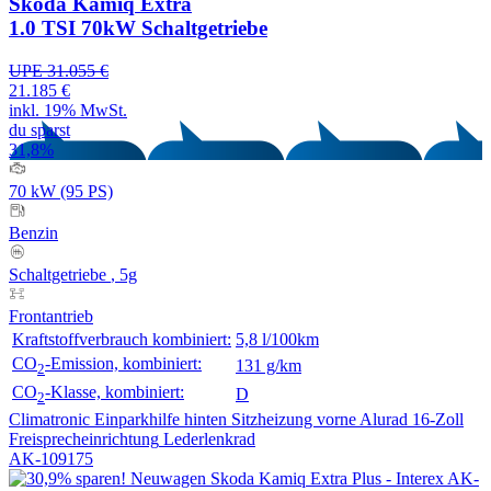
Skoda Kamiq Extra
1.0 TSI 70kW Schaltgetriebe
UPE 31.055 €
21.185 €
inkl. 19% MwSt.
du sparst
31,8%
70 kW (95 PS)
Benzin
Schaltgetriebe
, 5g
Frontantrieb
Kraftstoffverbrauch kombiniert:
5,8 l/100km
CO
-Emission, kombiniert:
131 g/km
2
CO
-Klasse, kombiniert:
D
2
Climatronic
Einparkhilfe hinten
Sitzheizung vorne
Alurad 16-Zoll
Freisprecheinrichtung
Lederlenkrad
AK-109175