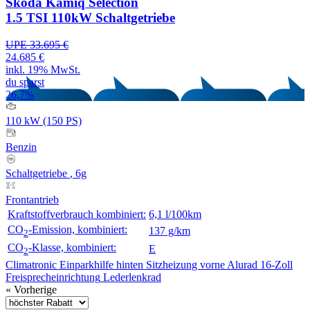
Skoda Kamiq Selection
1.5 TSI 110kW Schaltgetriebe
UPE 33.695 €
24.685 €
inkl. 19% MwSt.
du sparst
26,7%
110 kW (150 PS)
Benzin
Schaltgetriebe
, 6g
Frontantrieb
Kraftstoffverbrauch kombiniert:
6,1 l/100km
CO
-Emission, kombiniert:
137 g/km
2
CO
-Klasse, kombiniert:
E
2
Climatronic
Einparkhilfe hinten
Sitzheizung vorne
Alurad 16-Zoll
Freisprecheinrichtung
Lederlenkrad
« Vorherige