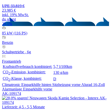
UPE 33.819 €
23.985 €
inkl. 19% MwSt.
du sparst
29,1%
85 kW (116 PS)
Benzin
Schaltgetriebe
, 6g
Frontantrieb
Kraftstoffverbrauch kombiniert:
5,7 l/100km
CO
-Emission, kombiniert:
130 g/km
2
CO
-Klasse, kombiniert:
D
2
Climatronic
Einparkhilfe hinten
Sitzheizung vorne
Alurad 16-Zoll
Alarmanlage
Einparkhilfe vorne
AK-109174
Lieferzeit: 4,5 - 5,5 Monate