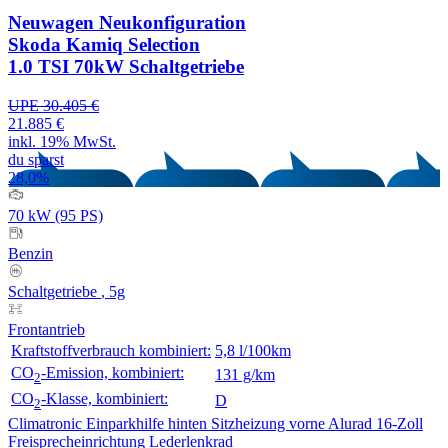
Neuwagen
Neukonfiguration
Skoda Kamiq Selection
1.0 TSI 70kW Schaltgetriebe
UPE 30.405 €
21.885 €
inkl. 19% MwSt.
du sparst
28,0%
70 kW (95 PS)
Benzin
Schaltgetriebe
, 5g
Frontantrieb
Kraftstoffverbrauch kombiniert:
5,8 l/100km
CO
-Emission, kombiniert:
131 g/km
2
CO
-Klasse, kombiniert:
D
2
Climatronic
Einparkhilfe hinten
Sitzheizung vorne
Alurad 16-Zoll
Freisprecheinrichtung
Lederlenkrad