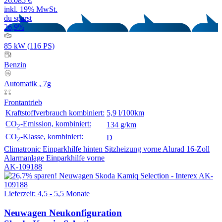
26.085 €
inkl. 19% MwSt.
du sparst
26,9%
85 kW (116 PS)
Benzin
Automatik
, 7g
Frontantrieb
Kraftstoffverbrauch kombiniert:
5,9 l/100km
CO
-Emission, kombiniert:
134 g/km
2
CO
-Klasse, kombiniert:
D
2
Climatronic
Einparkhilfe hinten
Sitzheizung vorne
Alurad 16-Zoll
Alarmanlage
Einparkhilfe vorne
AK-109188
Lieferzeit: 4,5 - 5,5 Monate
Neuwagen
Neukonfiguration