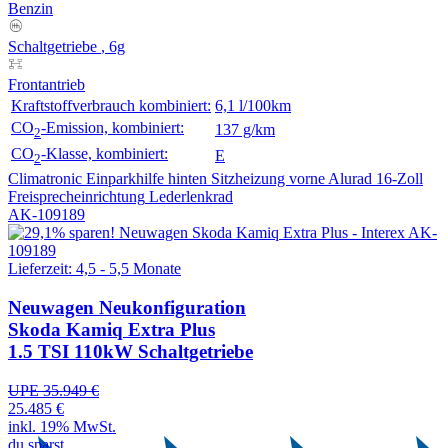
Benzin
Schaltgetriebe
, 6g
Frontantrieb
Kraftstoffverbrauch kombiniert:
6,1 l/100km
CO
-Emission, kombiniert:
137 g/km
2
CO
-Klasse, kombiniert:
E
2
Climatronic
Einparkhilfe hinten
Sitzheizung vorne
Alurad 16-Zoll
Freisprecheinrichtung
Lederlenkrad
AK-109189
Lieferzeit: 4,5 - 5,5 Monate
Neuwagen
Neukonfiguration
Skoda Kamiq Extra Plus
1.5 TSI 110kW Schaltgetriebe
UPE 35.949 €
25.485 €
inkl. 19% MwSt.
du sparst