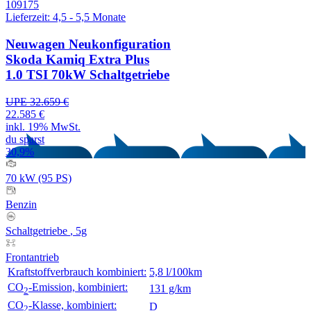
Lieferzeit: 4,5 - 5,5 Monate
Neuwagen
Neukonfiguration
Skoda Kamiq Extra Plus
1.0 TSI 70kW Schaltgetriebe
UPE 32.659 €
22.585 €
inkl. 19% MwSt.
du sparst
30,9%
70 kW (95 PS)
Benzin
Schaltgetriebe
, 5g
Frontantrieb
Kraftstoffverbrauch kombiniert:
5,8 l/100km
CO
-Emission, kombiniert:
131 g/km
2
CO
-Klasse, kombiniert:
D
2