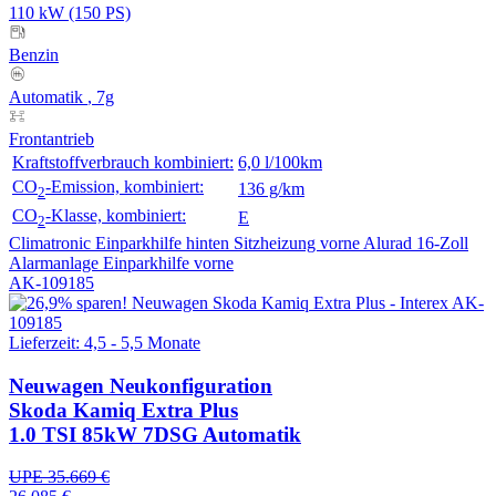
110 kW (150 PS)
Benzin
Automatik
, 7g
Frontantrieb
Kraftstoffverbrauch kombiniert:
6,0 l/100km
CO
-Emission, kombiniert:
136 g/km
2
CO
-Klasse, kombiniert:
E
2
Climatronic
Einparkhilfe hinten
Sitzheizung vorne
Alurad 16-Zoll
Alarmanlage
Einparkhilfe vorne
AK-109185
Lieferzeit: 4,5 - 5,5 Monate
Neuwagen
Neukonfiguration
Skoda Kamiq Extra Plus
1.0 TSI 85kW 7DSG Automatik
UPE 35.669 €