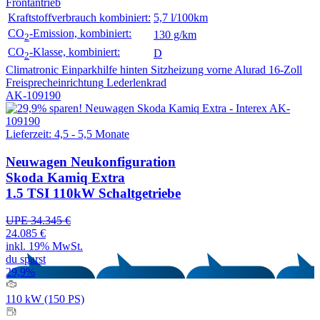
Frontantrieb
Kraftstoffverbrauch kombiniert:
5,7 l/100km
CO
-Emission, kombiniert:
130 g/km
2
CO
-Klasse, kombiniert:
D
2
Climatronic
Einparkhilfe hinten
Sitzheizung vorne
Alurad 16-Zoll
Freisprecheinrichtung
Lederlenkrad
AK-109190
Lieferzeit: 4,5 - 5,5 Monate
Neuwagen
Neukonfiguration
Skoda Kamiq Extra
1.5 TSI 110kW Schaltgetriebe
UPE 34.345 €
24.085 €
inkl. 19% MwSt.
du sparst
29,9%
110 kW (150 PS)