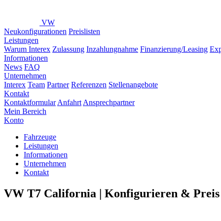
VW
Neukonfigurationen
Preislisten
Leistungen
Warum Interex
Zulassung
Inzahlungnahme
Finanzierung/Leasing
Exp
Informationen
News
FAQ
Unternehmen
Interex
Team
Partner
Referenzen
Stellenangebote
Kontakt
Kontaktformular
Anfahrt
Ansprechpartner
Mein Bereich
Konto
Fahrzeuge
Leistungen
Informationen
Unternehmen
Kontakt
VW T7 California | Konfigurieren & Preis