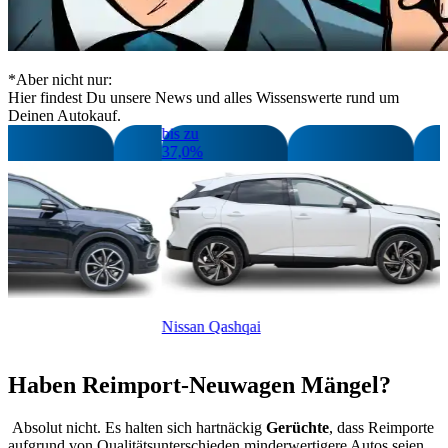
*Aber nicht nur:
Hier findest Du unsere News und alles Wissenswerte rund um
Deinen Autokauf.
bis zu
37,0%
OSS
Nissan Qashqai
Haben Reimport-Neuwagen Mängel?
Absolut nicht. Es halten sich hartnäckig
Gerüchte
, dass Reimporte
aufgrund von Qualitätsunterschieden minderwertigere Autos seien,