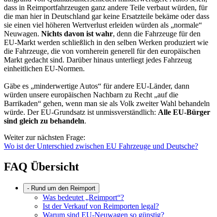
dass in Reimportfahrzeugen ganz andere Teile verbaut würden, für
die man hier in Deutschland gar keine Ersatzteile bekäme oder dass
sie einen viel höheren Wertverlust erleiden würden als „normale“
Neuwagen.
Nichts davon ist wahr
, denn die Fahrzeuge für den
EU-Markt werden schließlich in den selben Werken produziert wie
die Fahrzeuge, die von vornherein generell für den europäischen
Markt gedacht sind. Darüber hinaus unterliegt jedes Fahrzeug
einheitlichen EU-Normen.
Gäbe es „minderwertige Autos“ für andere EU-Länder, dann
würden unsere europäischen Nachbarn zu Recht „auf die
Barrikaden“ gehen, wenn man sie als Volk zweiter Wahl behandeln
würde. Der EU-Grundsatz ist unmissverständlich:
Alle EU-Bürger
sind gleich zu behandeln
.
Weiter zur nächsten Frage:
Wo ist der Unterschied zwischen EU Fahrzeuge und Deutsche?
FAQ Übersicht
-
Rund um den Reimport
Was bedeutet „Reimport“?
Ist der Verkauf von Reimporten legal?
Warum sind EU-Neuwagen so günstig?