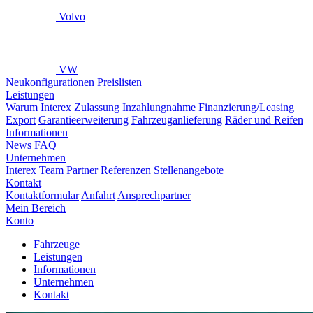
Volvo
VW
Neukonfigurationen
Preislisten
Leistungen
Warum Interex
Zulassung
Inzahlungnahme
Finanzierung/Leasing
Export
Garantieerweiterung
Fahrzeuganlieferung
Räder und Reifen
Informationen
News
FAQ
Unternehmen
Interex
Team
Partner
Referenzen
Stellenangebote
Kontakt
Kontaktformular
Anfahrt
Ansprechpartner
Mein Bereich
Konto
Fahrzeuge
Leistungen
Informationen
Unternehmen
Kontakt