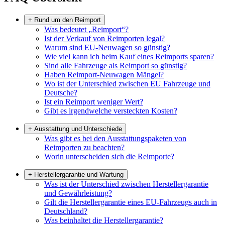
+
Rund um den Reimport
Was bedeutet „Reimport“?
Ist der Verkauf von Reimporten legal?
Warum sind EU-Neuwagen so günstig?
Wie viel kann ich beim Kauf eines Reimports sparen?
Sind alle Fahrzeuge als Reimport so günstig?
Haben Reimport-Neuwagen Mängel?
Wo ist der Unterschied zwischen EU Fahrzeuge und
Deutsche?
Ist ein Reimport weniger Wert?
Gibt es irgendwelche versteckten Kosten?
+
Ausstattung und Unterschiede
Was gibt es bei den Ausstattungspaketen von
Reimporten zu beachten?
Worin unterscheiden sich die Reimporte?
+
Herstellergarantie und Wartung
Was ist der Unterschied zwischen Herstellergarantie
und Gewährleistung?
Gilt die Herstellergarantie eines EU-Fahrzeugs auch in
Deutschland?
Was beinhaltet die Herstellergarantie?