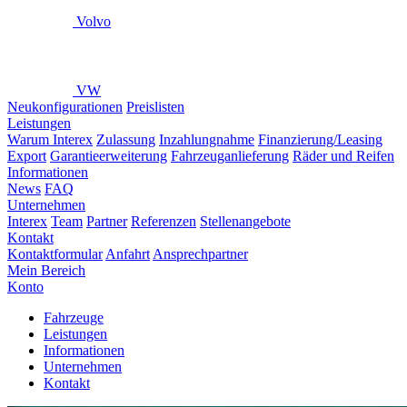
Volvo
VW
Neukonfigurationen
Preislisten
Leistungen
Warum Interex
Zulassung
Inzahlungnahme
Finanzierung/Leasing
Export
Garantieerweiterung
Fahrzeuganlieferung
Räder und Reifen
Informationen
News
FAQ
Unternehmen
Interex
Team
Partner
Referenzen
Stellenangebote
Kontakt
Kontaktformular
Anfahrt
Ansprechpartner
Mein Bereich
Konto
Fahrzeuge
Leistungen
Informationen
Unternehmen
Kontakt