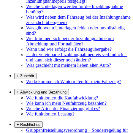
Inzahlungnahmepreis festgelegt?
Welche Unterlagen werden für die Inzahlungnahme
benötigt?
Was wird neben dem Fahrzeug bei der Inzahlungnahme
zusätzlich übergeben?
Was gilt, wenn Unterlagen fehlen oder unvollständig
sind?
Wer kümmert sich bei der Inzahlungnahme um
Abmeldung und Formalitäten?
Wann und wie erfolgt die Fahrzeugübergabe?
Ist der vereinbarte Inzahlungnahmepreis verbindlich –
und kann sich dieser noch ändern?
Was geschieht mit meinem lieben alten Auto?
+
Zubehör
Wo bekomme ich Winterreifen für mein Fahrzeug?
+
Abwicklung und Bezahlung
Wie funktioniert die Kaufabwicklung?
Wie kann ich mein Neufahrzeug bezahlen?
Welche Arten der Finanzierung gibt es?
Wie funktioniert Leasing?
+
Rechtliches
Gruppenfreistellungsverordnung – Sonderregelung für