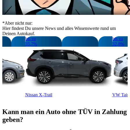
*Aber nicht nur:
Hier findest Du unsere News und alles Wissenswerte rund um
Deinen Autokauf.
bis zu
bis z
35,7%
32,8
Nissan X-Trail
VW T
Kann man ein Auto ohne TÜV in Zahlung
geben?