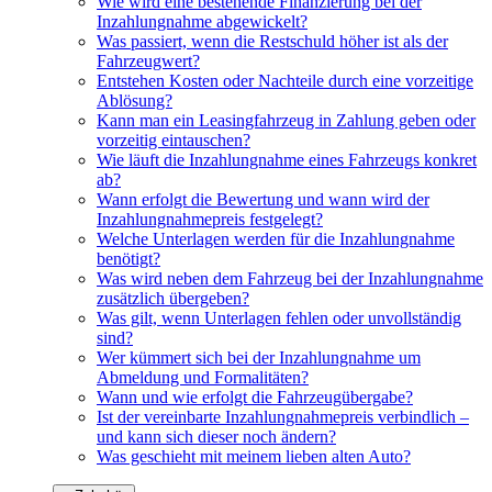
Wie wird eine bestehende Finanzierung bei der
Inzahlungnahme abgewickelt?
Was passiert, wenn die Restschuld höher ist als der
Fahrzeugwert?
Entstehen Kosten oder Nachteile durch eine vorzeitige
Ablösung?
Kann man ein Leasingfahrzeug in Zahlung geben oder
vorzeitig eintauschen?
Wie läuft die Inzahlungnahme eines Fahrzeugs konkret
ab?
Wann erfolgt die Bewertung und wann wird der
Inzahlungnahmepreis festgelegt?
Welche Unterlagen werden für die Inzahlungnahme
benötigt?
Was wird neben dem Fahrzeug bei der Inzahlungnahme
zusätzlich übergeben?
Was gilt, wenn Unterlagen fehlen oder unvollständig
sind?
Wer kümmert sich bei der Inzahlungnahme um
Abmeldung und Formalitäten?
Wann und wie erfolgt die Fahrzeugübergabe?
Ist der vereinbarte Inzahlungnahmepreis verbindlich –
und kann sich dieser noch ändern?
Was geschieht mit meinem lieben alten Auto?