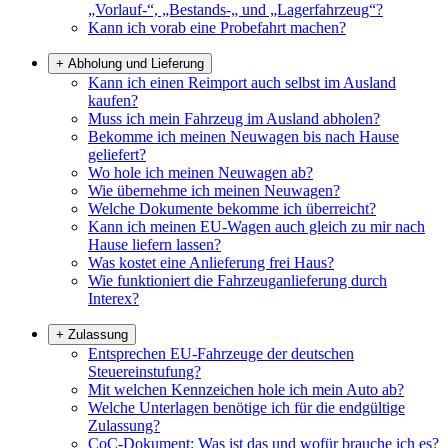
„Vorlauf-“, „Bestands-„ und „Lagerfahrzeug“?
Kann ich vorab eine Probefahrt machen?
+
Abholung und Lieferung
Kann ich einen Reimport auch selbst im Ausland
kaufen?
Muss ich mein Fahrzeug im Ausland abholen?
Bekomme ich meinen Neuwagen bis nach Hause
geliefert?
Wo hole ich meinen Neuwagen ab?
Wie übernehme ich meinen Neuwagen?
Welche Dokumente bekomme ich überreicht?
Kann ich meinen EU-Wagen auch gleich zu mir nach
Hause liefern lassen?
Was kostet eine Anlieferung frei Haus?
Wie funktioniert die Fahrzeuganlieferung durch
Interex?
+
Zulassung
Entsprechen EU-Fahrzeuge der deutschen
Steuereinstufung?
Mit welchen Kennzeichen hole ich mein Auto ab?
Welche Unterlagen benötige ich für die endgültige
Zulassung?
CoC-Dokument: Was ist das und wofür brauche ich es?