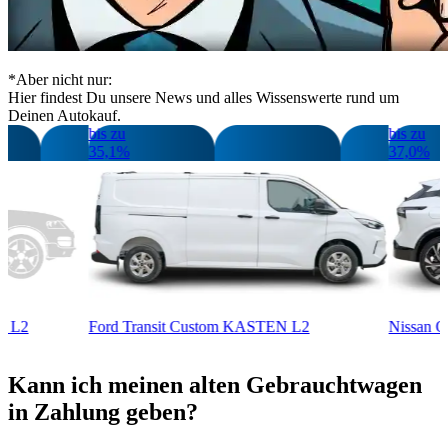
*Aber nicht nur:
Hier findest Du unsere News und alles Wissenswerte rund um
Deinen Autokauf.
bis zu
bis zu
35,1%
37,0
ICAB L2
Ford Transit Custom KASTEN L2
Nissa
Kann ich meinen alten Gebrauchtwagen
in Zahlung geben?