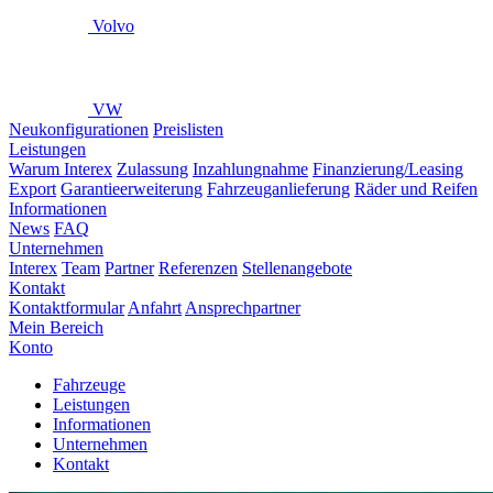
Volvo
VW
Neukonfigurationen
Preislisten
Leistungen
Warum Interex
Zulassung
Inzahlungnahme
Finanzierung/Leasing
Export
Garantieerweiterung
Fahrzeuganlieferung
Räder und Reifen
Informationen
News
FAQ
Unternehmen
Interex
Team
Partner
Referenzen
Stellenangebote
Kontakt
Kontaktformular
Anfahrt
Ansprechpartner
Mein Bereich
Konto
Fahrzeuge
Leistungen
Informationen
Unternehmen
Kontakt